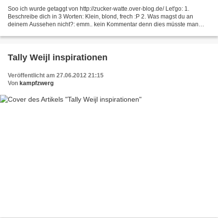
Soo ich wurde getaggt von http://zucker-watte.over-blog.de/ Let'go: 1.
Beschreibe dich in 3 Worten: Klein, blond, frech :P 2. Was magst du an
deinem Aussehen nicht?: emm.. kein Kommentar denn dies müsste man
Opperieren xD 3. Ohne welches Produkt willst...
Tally Weijl inspirationen
Veröffentlicht am 27.06.2012 21:15
Von
kampfzwerg