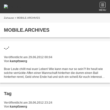
MENU
Zuhause
» MOBILE.ARCHIVES
MOBILE.ARCHIVES
-.-'
Veröffentlicht am 29.06.2012 00:04
Von
kampfzwerg
Boar Leute chillt mal euer Leben! Wie kann man nur so sein?! Ihr heult wie
solche verrückte Affen einer Mannschaft hinterher die dumm einen Ball
hinterher rennt, Geld ohne Ende hat und sich ein scheiß für euch interessiert
hinter her? Aber dass in Afghanistan...
Tag
Veröffentlicht am 28.06.2012 23:24
Von
kampfzwerg