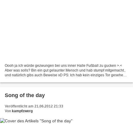
Oooh ja ich würde gezwungen bei uns inner Halle Fußball zu gucken >.<
Aber was solls? Bin ein gut gelaunter Mensch und hab stumpf mitgemacht..
und natürlich gibs auch Beweise xD PS: Ich hab kein einziges Tor gesehen
weils mich nicht interessiert hat und...
Song of the day
Veröffentlicht am 21.06.2012 21:33
Von
kampfzwerg