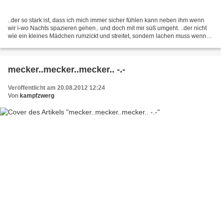
..der so stark ist, dass ich mich immer sicher fühlen kann neben ihm wenn
wir i-wo Nachts spazieren gehen.. und doch mit mir süß umgeht. ..der nicht
wie ein kleines Mädchen rumzickt und streitet, sondern lachen muss wenn
seine Freundin ihre Afälle hat....
mecker..mecker..mecker.. -.-
Veröffentlicht am 20.08.2012 12:24
Von
kampfzwerg