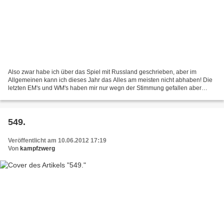
Also zwar habe ich über das Spiel mit Russland geschrieben, aber im
Allgemeinen kann ich dieses Jahr das Alles am meisten nicht abhaben! Die
letzten EM's und WM's haben mir nur wegn der Stimmung gefallen aber
dieses Jahr kann ich einfach keinen Ton mehr...
549.
Veröffentlicht am 10.06.2012 17:19
Von
kampfzwerg