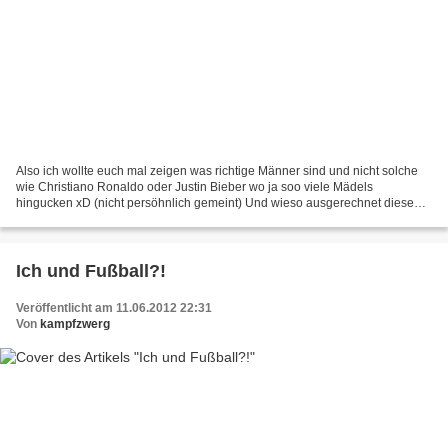
Also ich wollte euch mal zeigen was richtige Männer sind und nicht solche
wie Christiano Ronaldo oder Justin Bieber wo ja soo viele Mädels
hingucken xD (nicht persöhnlich gemeint) Und wieso ausgerechnet diese?
Guckt sie euch doch einfach mal an! Die sehen...
Ich und Fußball?!
Veröffentlicht am 11.06.2012 22:31
Von
kampfzwerg