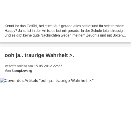
Kennt ihr das Gefühl, bei euch läuft gerade alles schief und ihr seit trotzdem
Happy? Ja so ist in der Art ist es bei mir gerade. In der Schule total stressig
und es gibt keine gute Nachrichten wegen meinem Zeugnis und mit Boxen
l#uft gerade garnichts...
ooh ja.. traurige Wahrheit >.
Veröffentlicht am 15.05.2012 22:27
Von
kampfzwerg