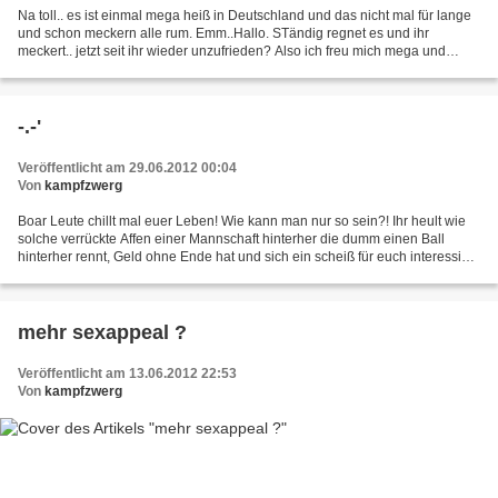
Na toll.. es ist einmal mega heiß in Deutschland und das nicht mal für lange
und schon meckern alle rum. Emm..Hallo. STändig regnet es und ihr
meckert.. jetzt seit ihr wieder unzufrieden? Also ich freu mich mega und
genieße die Zeit indem ich viel inner...
-.-'
Veröffentlicht am 29.06.2012 00:04
Von
kampfzwerg
Boar Leute chillt mal euer Leben! Wie kann man nur so sein?! Ihr heult wie
solche verrückte Affen einer Mannschaft hinterher die dumm einen Ball
hinterher rennt, Geld ohne Ende hat und sich ein scheiß für euch interessiert
hinter her? Aber dass in Afghanistan...
mehr sexappeal ?
Veröffentlicht am 13.06.2012 22:53
Von
kampfzwerg