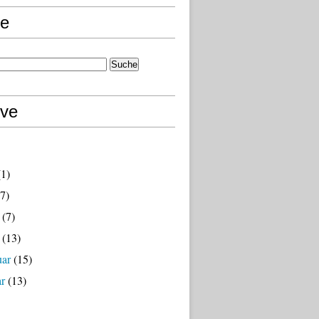
e
ive
1)
7)
(7)
(13)
uar
(15)
ar
(13)