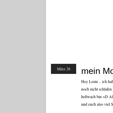
mein Mo
März 28
Hey Leute .. ich ha
noch nicht schlafen
hellwach bin =D Als
und euch also viel S