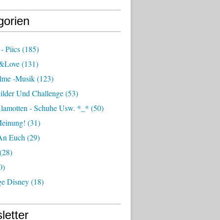
gorien
- Piics
(185)
e&love
(131)
ilme -musik
(123)
ilder Und Challenge
(53)
Klamotten - Schuhe Usw. *_*
(50)
einung!
(31)
An Euch
(29)
(28)
0)
ge Disney
(18)
letter