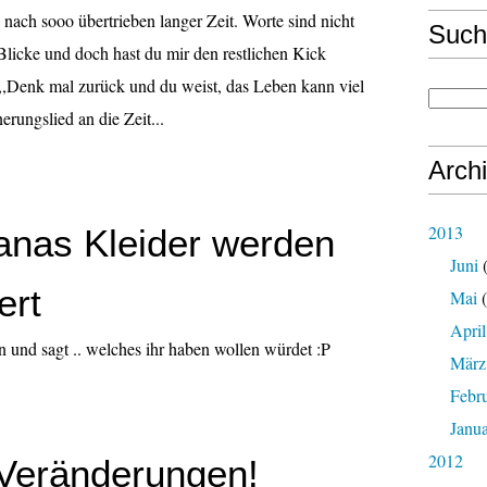
 nach sooo übertrieben langer Zeit. Worte sind nicht
Such
 Blicke und doch hast du mir den restlichen Kick
,,Denk mal zurück und du weist, das Leben kann viel
erungslied an die Zeit...
Arch
2013
anas Kleider werden
Juni
(
ert
Mai
(
April
n und sagt .. welches ihr haben wollen würdet :P
März
Febr
Janu
2012
r Veränderungen!