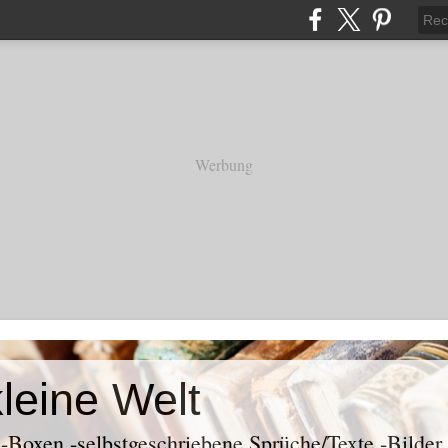
Werbung
kleine Welt
k -Boxen -selbstgeschriebene Sprüche/Texte -Bilder