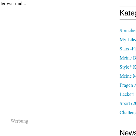
ter war und...
Kate
Sprüche 
My Lif
Stars -f
Meine B
Style* 
Meine M
Fragen 
Lecker!
Sport
(2
Challen
Werbung
News