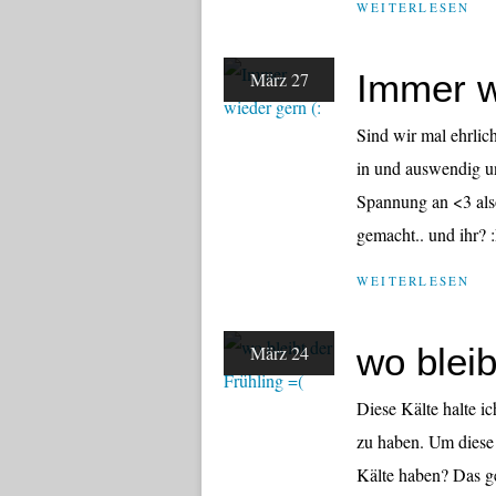
WEITERLESEN
Immer w
März 27
Sind wir mal ehrlic
in und auswendig u
Spannung an <3 also
gemacht.. und ihr? 
WEITERLESEN
wo bleib
März 24
Diese Kälte halte ic
zu haben. Um diese
Kälte haben? Das ge