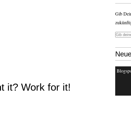
Gib Dei
zukünfti
Neue
Blogsp
 it? Work for it!