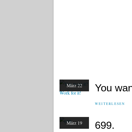
You want
März 22
WEITERLESEN
699.
März 19