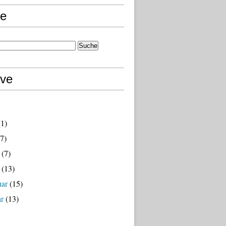
e
ive
1)
7)
(7)
(13)
uar
(15)
ar
(13)