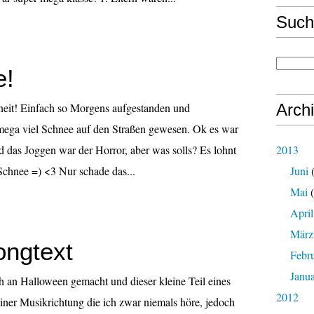
Such
e!
neit! Einfach so Morgens aufgestanden und
Arch
 mega viel Schnee auf den Straßen gewesen. Ok es war
d das Joggen war der Horror, aber was solls? Es lohnt
2013
 Schnee =) <3 Nur schade das...
Juni
(
Mai
(
April
März
ongtext
Febr
Janu
h an Halloween gemacht und dieser kleine Teil eines
2012
ner Musikrichtung die ich zwar niemals höre, jedoch