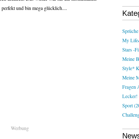
 perfekt und bin mega glücklich....
Kate
Sprüche 
My Lif
Stars -f
Meine B
Style* 
Meine M
Fragen 
Lecker!
Sport
(2
Challen
Werbung
News