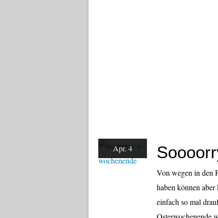
Soooorr
Apr. 4
Von wegen in den F
haben können aber 
einfach so mal drau
Osterwochenende war