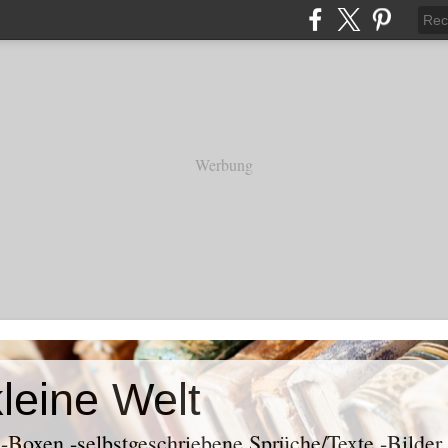
Werbung
kleine Welt
k -Boxen -selbstgeschriebene Sprüche/Texte -Bilder