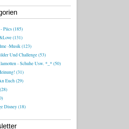
gorien
- Piics
(185)
e&love
(131)
ilme -musik
(123)
ilder Und Challenge
(53)
Klamotten - Schuhe Usw. *_*
(50)
einung!
(31)
An Euch
(29)
(28)
0)
ge Disney
(18)
letter