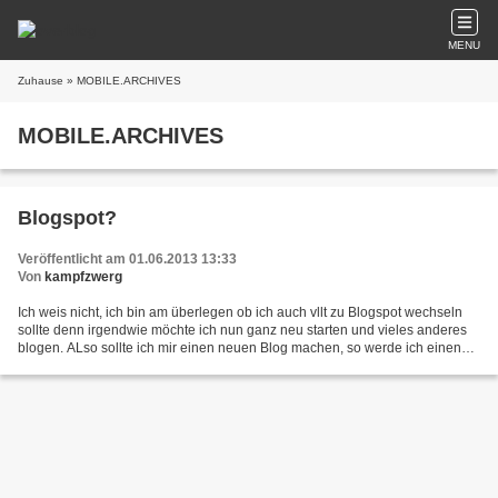
MENU
Zuhause
» MOBILE.ARCHIVES
MOBILE.ARCHIVES
Blogspot?
Veröffentlicht am 01.06.2013 13:33
Von
kampfzwerg
Ich weis nicht, ich bin am überlegen ob ich auch vllt zu Blogspot wechseln
sollte denn irgendwie möchte ich nun ganz neu starten und vieles anderes
blogen. ALso sollte ich mir einen neuen Blog machen, so werde ich einen
Beitrag hier schreiben =) Was haltet...