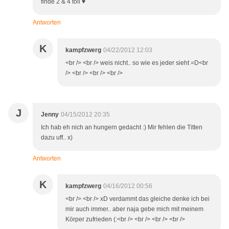
finde 2 & 4 toll ♥
Antworten
K
kampfzwerg
04/22/2012 12:03
<br /> <br /> weis nicht.. so wie es jeder sieht =D<br
/> <br /> <br /> <br />
J
Jenny
04/15/2012 20:35
Ich hab eh nich an hungern gedacht :) Mir fehlen die Titten
dazu uff.. x)
Antworten
K
kampfzwerg
04/16/2012 00:56
<br /> <br /> xD verdammt das gleiche denke ich bei
mir auch immer.. aber naja gebe mich mit meinem
Körper zufrieden (:<br /> <br /> <br /> <br />