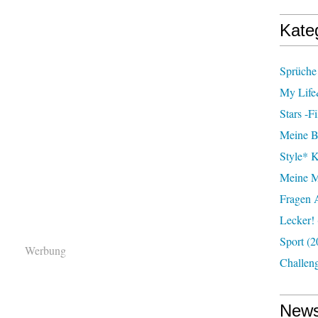
Kate
Sprüche 
My Lif
Stars -f
Meine B
Style* 
Meine M
Fragen 
Lecker!
Sport
(2
Werbung
Challen
News