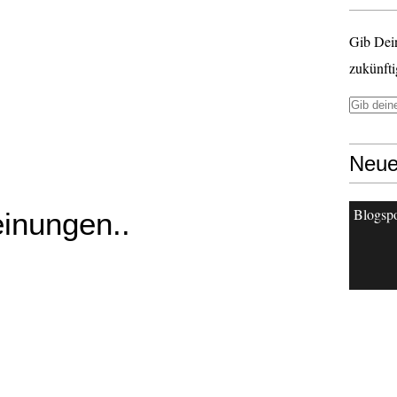
Gib Dei
zukünfti
Neue
Blogsp
inungen..