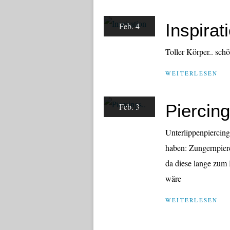
Inspirat
Feb. 4
Toller Körper.. sch
WEITERLESEN
Piercing
Feb. 3
Unterlippenpiercing
haben: Zungernpierc
da diese lange zum 
wäre
WEITERLESEN