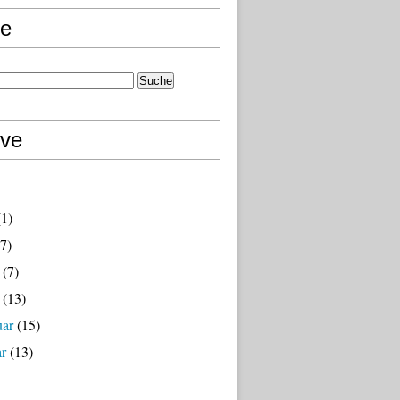
e
ive
1)
7)
(7)
(13)
uar
(15)
ar
(13)