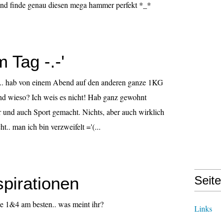
und finde genau diesen mega hammer perfekt *_*
 Tag -.-'
ss.. hab von einem Abend auf den anderen ganze 1KG
d wieso? Ich weis es nicht! Hab ganz gewohnt
 und auch Sport gemacht. Nichts, aber auch wirklich
t.. man ich bin verzweifelt ='(...
spirationen
Seit
de 1&4 am besten.. was meint ihr?
Links