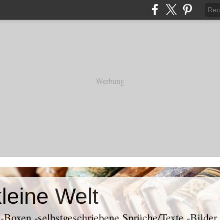
Werbung
kleine Welt
k -Boxen -selbstgeschriebene Sprüche/Texte -Bilder