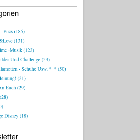
gorien
- Piics
(185)
e&love
(131)
ilme -musik
(123)
ilder Und Challenge
(53)
Klamotten - Schuhe Usw. *_*
(50)
einung!
(31)
An Euch
(29)
(28)
0)
ge Disney
(18)
letter