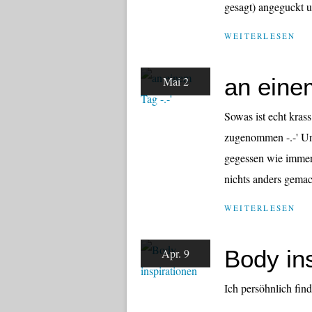
gesagt) angeguckt 
WEITERLESEN
an einem
Mai 2
Sowas ist echt kra
zugenommen -.-' Un
gegessen wie immer
nichts anders gemach
WEITERLESEN
Body in
Apr. 9
Ich persöhnlich fin