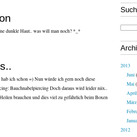
Such
ion
öne dunkle Haut.. was will man noch? *_*
Arch
s..
2013
Juni
(
 hab ich schon =) Nun würde ich gern noch diese
Mai
(
ing: Bauchnabelpiercing Doch daraus wird leider niix..
April
Heilen brauchen und dies viel zu gefährlich beim Boxen
März
Febr
Janu
2012