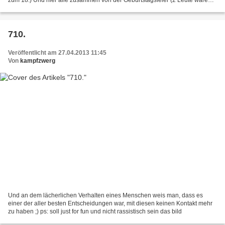
zum 18.) Und hier alle zusammen von der Geburtstagsfeier (2 Leute waren
in dem Moment nicht da) PS: Ich bin...
710.
Veröffentlicht am 27.04.2013 11:45
Von
kampfzwerg
Und an dem lächerlichen Verhalten eines Menschen weis man, dass es
einer der aller besten Entscheidungen war, mit diesen keinen Kontakt mehr
zu haben ;) ps: soll just for fun und nicht rassistisch sein das bild