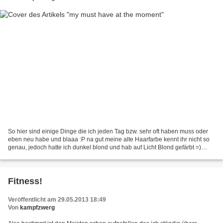
So hier sind einige Dinge die ich jeden Tag bzw. sehr oft haben muss oder
eben neu habe und blaaa :P na gut meine alte Haarfarbe kennt ihr nicht so
genau, jedoch hatte ich dunkel blond und hab auf Licht Blond gefärbt =)
Ohrringe und Kette die ich zur...
Fitness!
Veröffentlicht am 29.05.2013 18:49
Von
kampfzwerg