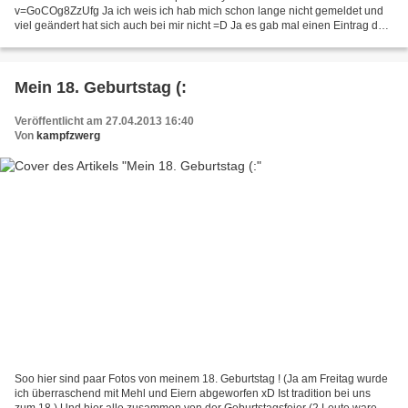
v=GoCOg8ZzUfg Ja ich weis ich hab mich schon lange nicht gemeldet und
viel geändert hat sich auch bei mir nicht =D Ja es gab mal einen Eintrag das
sich was ändern wird, daraus wurde leider nicht...
Mein 18. Geburtstag (:
Veröffentlicht am 27.04.2013 16:40
Von
kampfzwerg
Soo hier sind paar Fotos von meinem 18. Geburtstag ! (Ja am Freitag wurde
ich überraschend mit Mehl und Eiern abgeworfen xD Ist tradition bei uns