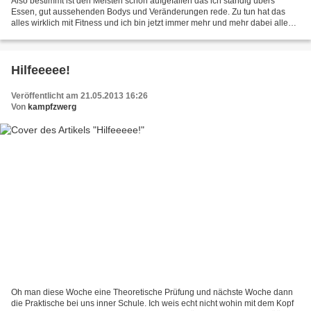
Also bestimmt ist den Meisten schon aufgefallen das ich ständig übers
Essen, gut aussehenden Bodys und Veränderungen rede. Zu tun hat das
alles wirklich mit Fitness und ich bin jetzt immer mehr und mehr dabei alles
zu tun um richtig fit zu sein und muss...
Hilfeeeee!
Veröffentlicht am 21.05.2013 16:26
Von
kampfzwerg
Oh man diese Woche eine Theoretische Prüfung und nächste Woche dann
die Praktische bei uns inner Schule. Ich weis echt nicht wohin mit dem Kopf