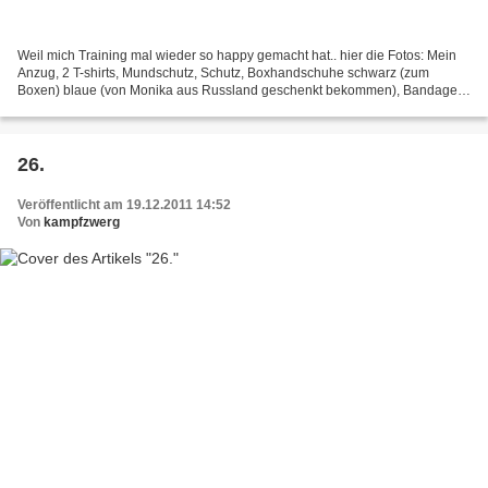
Weil mich Training mal wieder so happy gemacht hat.. hier die Fotos: Mein
Anzug, 2 T-shirts, Mundschutz, Schutz, Boxhandschuhe schwarz (zum
Boxen) blaue (von Monika aus Russland geschenkt bekommen), Bandagen
und meine Medalie (wobei ich an dem Tag eine...
26.
Veröffentlicht am 19.12.2011 14:52
Von
kampfzwerg