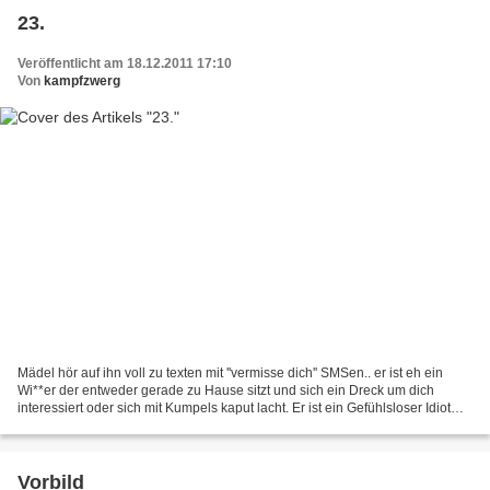
23.
Veröffentlicht am 18.12.2011 17:10
Von
kampfzwerg
Mädel hör auf ihn voll zu texten mit ''vermisse dich'' SMSen.. er ist eh ein
Wi**er der entweder gerade zu Hause sitzt und sich ein Dreck um dich
interessiert oder sich mit Kumpels kaput lacht. Er ist ein Gefühlsloser Idiot
und wird sich niemals mehr...
Vorbild