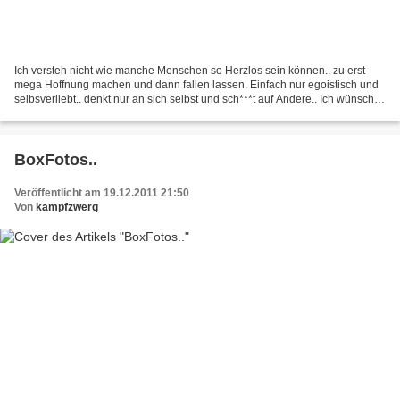
Ich versteh nicht wie manche Menschen so Herzlos sein können.. zu erst
mega Hoffnung machen und dann fallen lassen. Einfach nur egoistisch und
selbsverliebt.. denkt nur an sich selbst und sch***t auf Andere.. Ich wünsche
solchen Leuten einfach nur, dass...
BoxFotos..
Veröffentlicht am 19.12.2011 21:50
Von
kampfzwerg