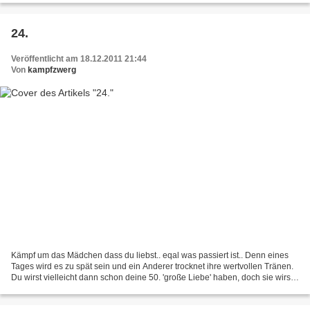
24.
Veröffentlicht am 18.12.2011 21:44
Von
kampfzwerg
Kämpf um das Mädchen dass du liebst.. eqal was passiert ist.. Denn eines
Tages wird es zu spät sein und ein Anderer trocknet ihre wertvollen Tränen.
Du wirst vielleicht dann schon deine 50. 'große Liebe' haben, doch sie wirst
du mit einem anderen Mann...