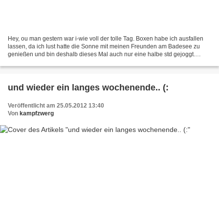
Hey, ou man gestern war i-wie voll der tolle Tag. Boxen habe ich ausfallen
lassen, da ich lust hatte die Sonne mit meinen Freunden am Badesee zu
genießen und bin deshalb dieses Mal auch nur eine halbe std gejoggt.
Abends als es dann kühler wurde habe...
und wieder ein langes wochenende.. (:
Veröffentlicht am 25.05.2012 13:40
Von
kampfzwerg