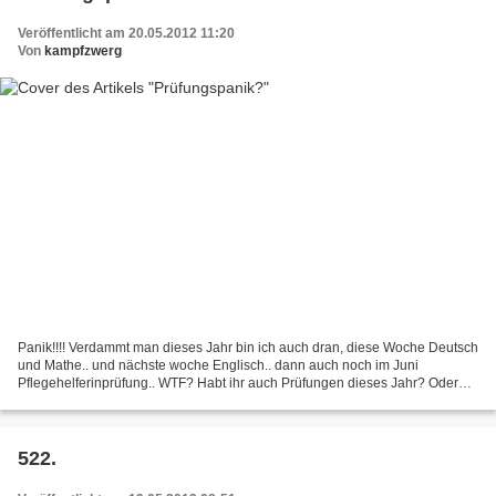
Veröffentlicht am 20.05.2012 11:20
Von
kampfzwerg
Panik!!!! Verdammt man dieses Jahr bin ich auch dran, diese Woche Deutsch
und Mathe.. und nächste woche Englisch.. dann auch noch im Juni
Pflegehelferinprüfung.. WTF? Habt ihr auch Prüfungen dieses Jahr? Oder
habt ihr Abschlussarbeiten geschrieben und...
522.