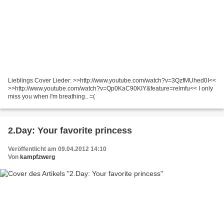
Lieblings Cover Lieder: >>http://www.youtube.com/watch?v=3QzfMUhed0I<<
>>http://www.youtube.com/watch?v=Qp0KaC90KIY&feature=relmfu<< I only
miss you when I'm breathing.. =(
2.Day: Your favorite princess
Veröffentlicht am 09.04.2012 14:10
Von
kampfzwerg